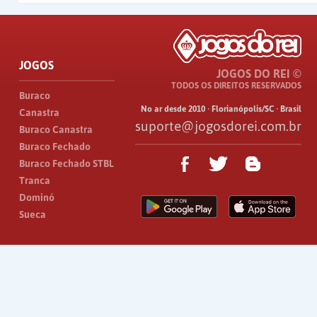
JOGOS
JOGOS DO REI ©
TODOS OS DIREITOS RESERVADOS
Buraco
No ar desde 2010 · Florianópolis/SC · Brasil
Canastra
suporte@jogosdorei.com.br
Buraco Canastra
Buraco Fechado
Buraco Fechado STBL
Tranca
Dominó
Sueca