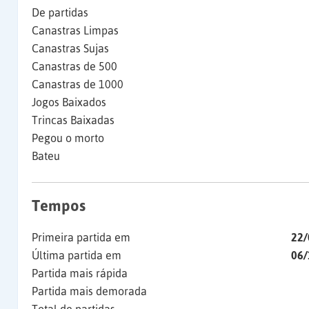
De partidas
Canastras Limpas
Canastras Sujas
Canastras de 500
Canastras de 1000
Jogos Baixados
Trincas Baixadas
Pegou o morto
Bateu
Tempos
Primeira partida em
22/
Última partida em
06/
Partida mais rápida
Partida mais demorada