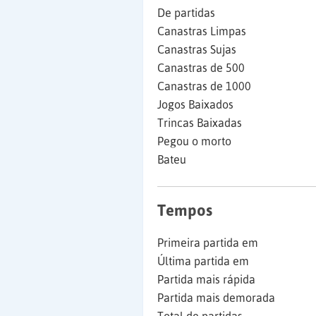
De partidas
Canastras Limpas
Canastras Sujas
Canastras de 500
Canastras de 1000
Jogos Baixados
Trincas Baixadas
Pegou o morto
Bateu
Tempos
Primeira partida em
Última partida em
Partida mais rápida
Partida mais demorada