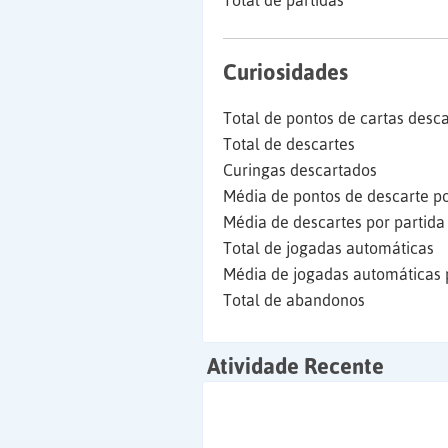
Total de partidas
Curiosidades
Total de pontos de cartas desc
Total de descartes
Curingas descartados
Média de pontos de descarte po
Média de descartes por partida
Total de jogadas automáticas
Média de jogadas automáticas 
Total de abandonos
Atividade Recente