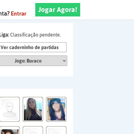
Jogar Agora!
nta?
Entrar
Liga:
Classificação pendente.
Ver caderninho de partidas