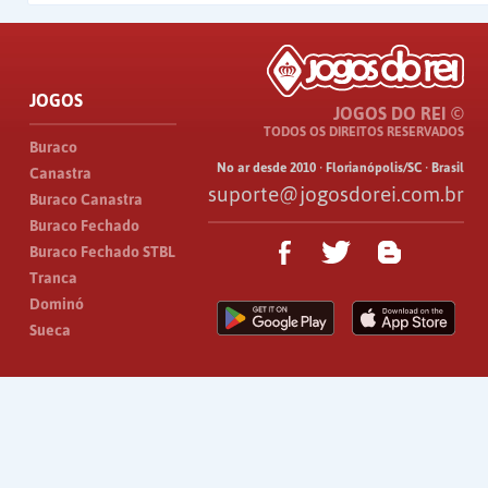
JOGOS
JOGOS DO REI ©
TODOS OS DIREITOS RESERVADOS
Buraco
No ar desde 2010 · Florianópolis/SC · Brasil
Canastra
suporte@jogosdorei.com.br
Buraco Canastra
Buraco Fechado
Buraco Fechado STBL
Tranca
Dominó
Sueca