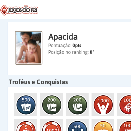
Apacida
Pontuação:
0pts
Posição no ranking:
0º
Troféus e Conquistas