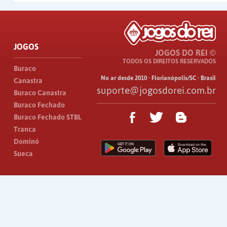
JOGOS
JOGOS DO REI ©
TODOS OS DIREITOS RESERVADOS
Buraco
No ar desde 2010 · Florianópolis/SC · Brasil
Canastra
suporte@jogosdorei.com.br
Buraco Canastra
Buraco Fechado
Buraco Fechado STBL
Tranca
Dominó
Sueca