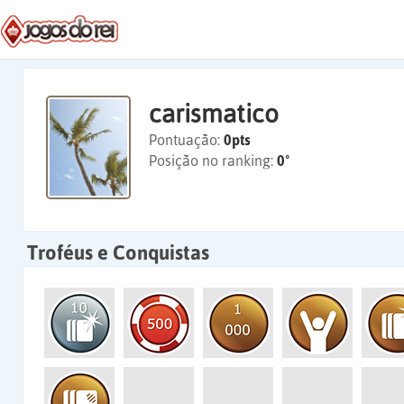
carismatico
Pontuação:
0pts
Posição no ranking:
0º
Troféus e Conquistas