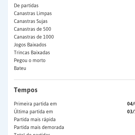
De partidas
Canastras Limpas
Canastras Sujas
Canastras de 500
Canastras de 1000
Jogos Baixados
Trincas Baixadas
Pegou o morto
Bateu
Tempos
Primeira partida em
04/
Última partida em
03/
Partida mais rápida
Partida mais demorada