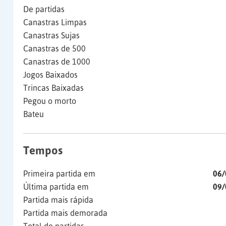
De partidas
Canastras Limpas
Canastras Sujas
Canastras de 500
Canastras de 1000
Jogos Baixados
Trincas Baixadas
Pegou o morto
Bateu
Tempos
Primeira partida em
06/
Última partida em
09/
Partida mais rápida
Partida mais demorada