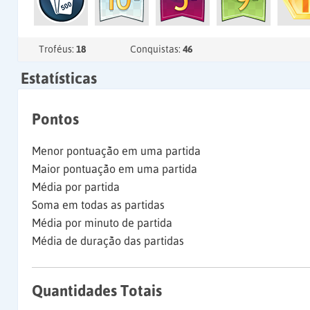
Troféus:
18
Conquistas:
46
Estatísticas
Pontos
Menor pontuação em uma partida
Maior pontuação em uma partida
Média por partida
Soma em todas as partidas
Média por minuto de partida
Média de duração das partidas
Quantidades Totais