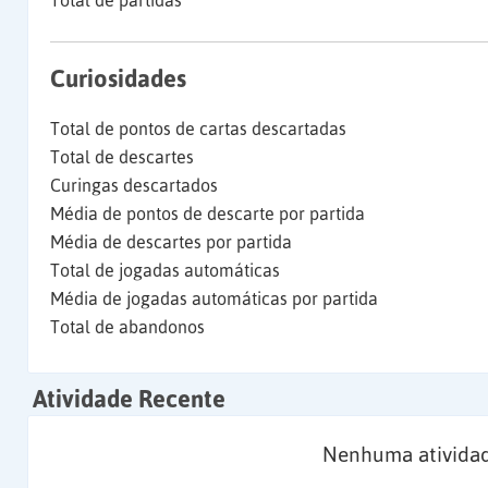
Total de partidas
Curiosidades
Total de pontos de cartas descartadas
Total de descartes
Curingas descartados
Média de pontos de descarte por partida
Média de descartes por partida
Total de jogadas automáticas
Média de jogadas automáticas por partida
Total de abandonos
Atividade Recente
Nenhuma atividad