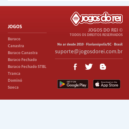
JOGOS
JOGOS DO REI ©
TODOS OS DIREITOS RESERVADOS
Buraco
No ar desde 2010 · Florianópolis/SC · Brasil
Canastra
suporte@jogosdorei.com.br
Buraco Canastra
Buraco Fechado
Buraco Fechado STBL
Tranca
Dominó
Sueca