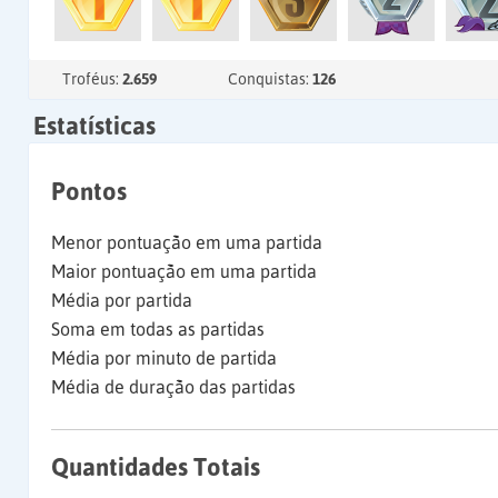
Troféus:
2.659
Conquistas:
126
Estatísticas
Pontos
Menor pontuação em uma partida
Maior pontuação em uma partida
Média por partida
Soma em todas as partidas
Média por minuto de partida
Média de duração das partidas
Quantidades Totais