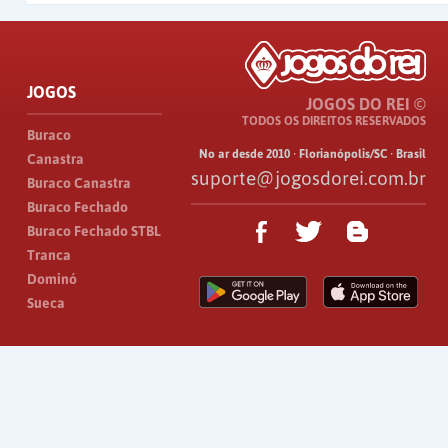
JOGOS
JOGOS DO REI ©
TODOS OS DIREITOS RESERVADOS
Buraco
No ar desde 2010 · Florianópolis/SC · Brasil
Canastra
suporte@jogosdorei.com.br
Buraco Canastra
Buraco Fechado
Buraco Fechado STBL
Tranca
Dominó
Sueca