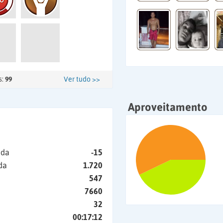
s:
99
Ver tudo >>
Aproveitamento
ida
-15
da
1.720
547
7660
32
00:17:12