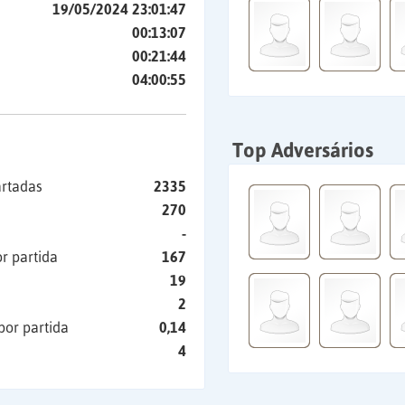
19/05/2024 23:01:47
00:13:07
00:21:44
04:00:55
Top Adversários
artadas
2335
270
-
r partida
167
19
2
por partida
0,14
4