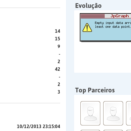
Evolução
14
15
9
-
2
42
-
2
Top Parceiros
3
10/12/2013 23:15:04