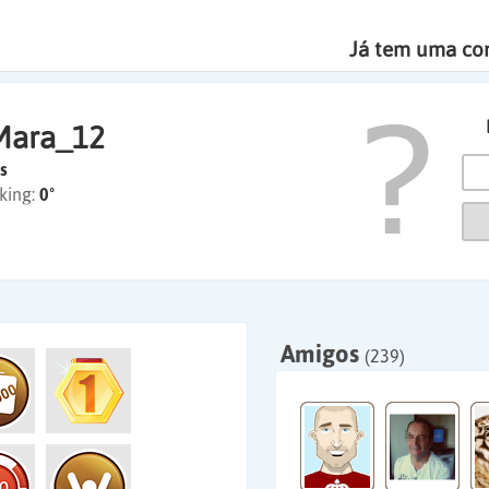
Já tem uma co
Mara_12
s
king:
0º
Amigos
(239)