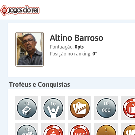
Altino Barroso
Pontuação:
0pts
Posição no ranking:
0º
Troféus e Conquistas