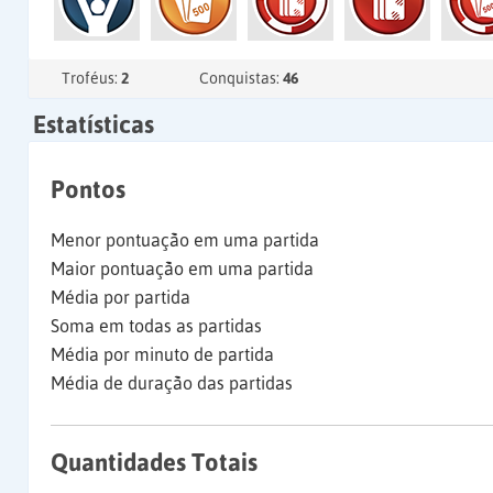
Troféus:
2
Conquistas:
46
Estatísticas
Pontos
Menor pontuação em uma partida
Maior pontuação em uma partida
Média por partida
Soma em todas as partidas
Média por minuto de partida
Média de duração das partidas
Quantidades Totais