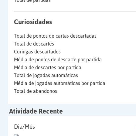
Total de partidas
Curiosidades
Total de pontos de cartas descartadas
Total de descartes
Curingas descartados
Média de pontos de descarte por partida
Média de descartes por partida
Total de jogadas automáticas
Média de jogadas automáticas por partida
Total de abandonos
Atividade Recente
Dia/Mês