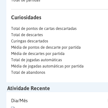
Total de partidas
Curiosidades
Total de pontos de cartas descartadas
Total de descartes
Curingas descartados
Média de pontos de descarte por partida
Média de descartes por partida
Total de jogadas automáticas
Média de jogadas automáticas por partida
Total de abandonos
Atividade Recente
Dia/Mês