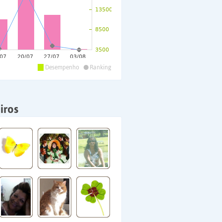
•
Desempenho
Ranking
iros