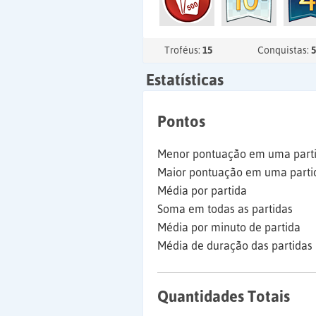
Troféus:
15
Conquistas:
5
Estatísticas
Pontos
Menor pontuação em uma part
Maior pontuação em uma parti
Média por partida
Soma em todas as partidas
Média por minuto de partida
Média de duração das partidas
Quantidades Totais