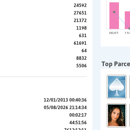
24592
27651
21372
1198
631
61691
64
8832
Top Parce
5506
12/01/2013 00:40:36
05/08/2026 21:14:34
00:02:17
44:51:56