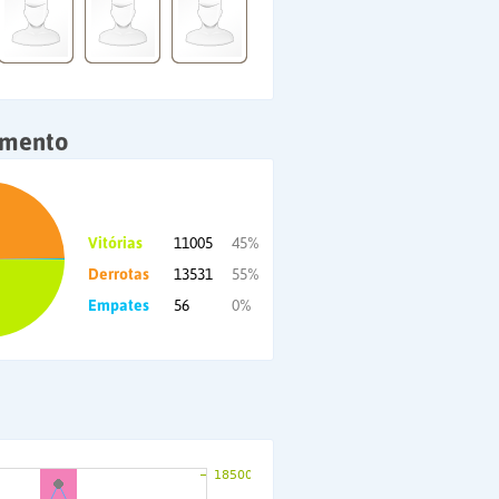
amento
Vitórias
11005
45%
Derrotas
13531
55%
Empates
56
0%