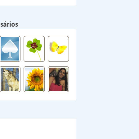
sários