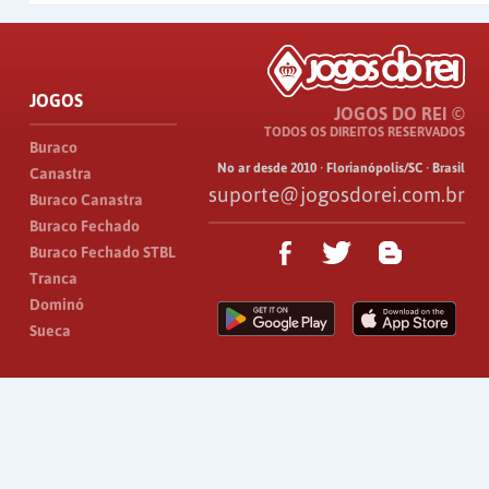
JOGOS
JOGOS DO REI ©
TODOS OS DIREITOS RESERVADOS
Buraco
No ar desde 2010 · Florianópolis/SC · Brasil
Canastra
suporte@jogosdorei.com.br
Buraco Canastra
Buraco Fechado
Buraco Fechado STBL
Tranca
Dominó
Sueca