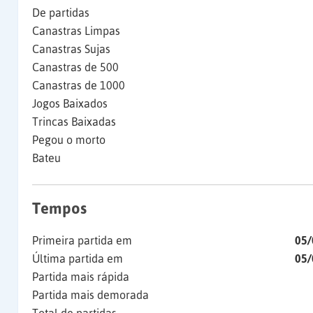
De partidas
Canastras Limpas
Canastras Sujas
Canastras de 500
Canastras de 1000
Jogos Baixados
Trincas Baixadas
Pegou o morto
Bateu
Tempos
Primeira partida em
05/
Última partida em
05/
Partida mais rápida
Partida mais demorada