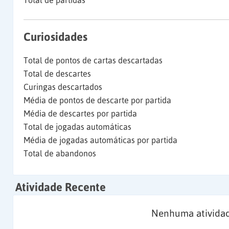
Total de partidas
Curiosidades
Total de pontos de cartas descartadas
Total de descartes
Curingas descartados
Média de pontos de descarte por partida
Média de descartes por partida
Total de jogadas automáticas
Média de jogadas automáticas por partida
Total de abandonos
Atividade Recente
Nenhuma atividad