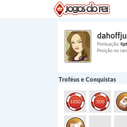
dahoffju
Pontuação:
0pt
Posição no ran
Troféus e Conquistas