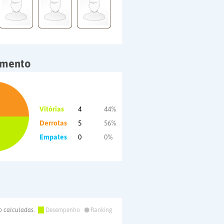
amento
Vitórias
4
44%
Derrotas
5
56%
Empates
0
0%
•
o calculadas.
Desempenho
Ranking