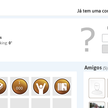
Já tem uma co
s
king:
0º
Amigos
(5)