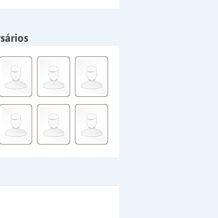
sários