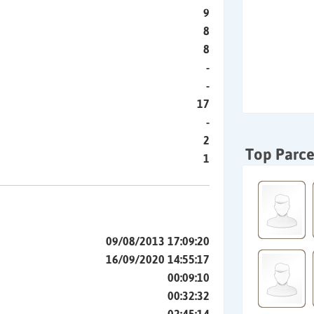
9
8
8
-
-
17
-
2
Top Parce
1
09/08/2013 17:09:20
16/09/2020 14:55:17
00:09:10
00:32:32