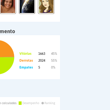
amento
Vitórias
1663
45%
Derrotas
2024
55%
Empates
5
0%
•
o calculadas.
Desempenho
Ranking