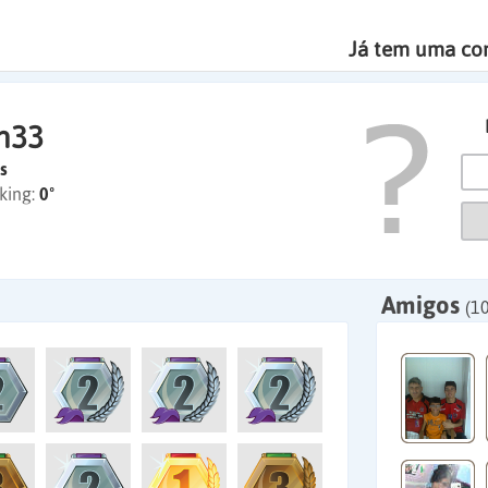
Já tem uma co
n33
s
king:
0º
Amigos
(10