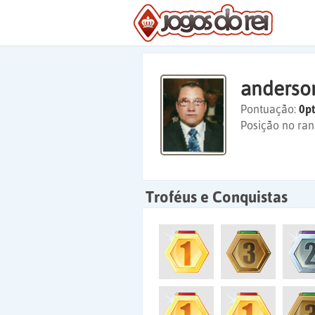
anderso
Pontuação:
0pt
Posição no ran
Troféus e Conquistas