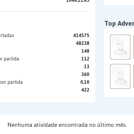
1044:11:45
Top Adver
artadas
414575
48238
148
r partida
112
13
360
por partida
0,10
422
Nenhuma atividade encontrada no último mês.