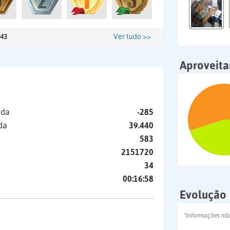
43
Ver tudo >>
Aproveit
ida
-285
da
39.440
583
2151720
34
00:16:58
Evolução
*Informações nã