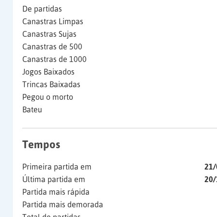
De partidas
Canastras Limpas
Canastras Sujas
Canastras de 500
Canastras de 1000
Jogos Baixados
Trincas Baixadas
Pegou o morto
Bateu
Tempos
Primeira partida em
21/
Última partida em
20/
Partida mais rápida
Partida mais demorada