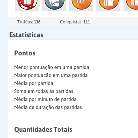
Troféus:
118
Conquistas:
111
Estatísticas
Pontos
Menor pontuação em uma partida
Maior pontuação em uma partida
Média por partida
Soma em todas as partidas
Média por minuto de partida
Média de duração das partidas
Quantidades Totais