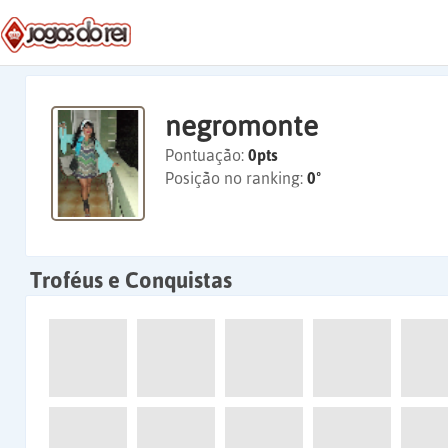
negromonte
Pontuação:
0pts
Posição no ranking:
0º
Troféus e Conquistas