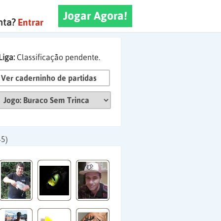
Jogar Agora!
nta?
Entrar
Liga:
Classificação pendente.
Ver caderninho de partidas
45)