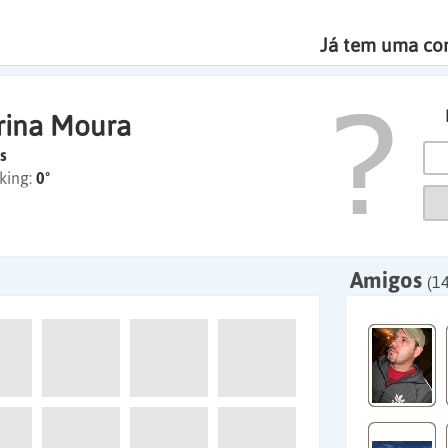
Já tem uma co
rina Moura
s
king:
0º
Amigos
(1