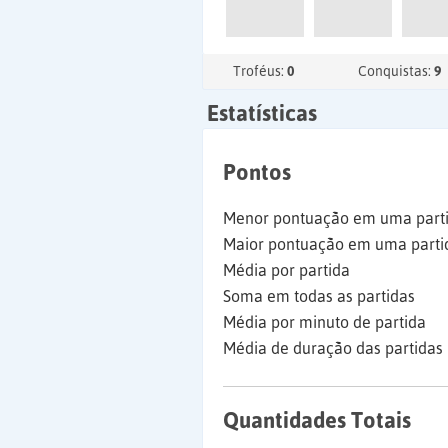
Troféus:
0
Conquistas:
9
Estatísticas
Pontos
Menor pontuação em uma part
Maior pontuação em uma parti
Média por partida
Soma em todas as partidas
Média por minuto de partida
Média de duração das partidas
Quantidades Totais