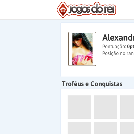
Alexand
Pontuação:
0pt
Posição no ran
Troféus e Conquistas