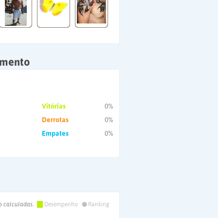
amento
Vitórias
0%
Derrotas
0%
Empates
0%
•
o calculadas.
Desempenho
Ranking