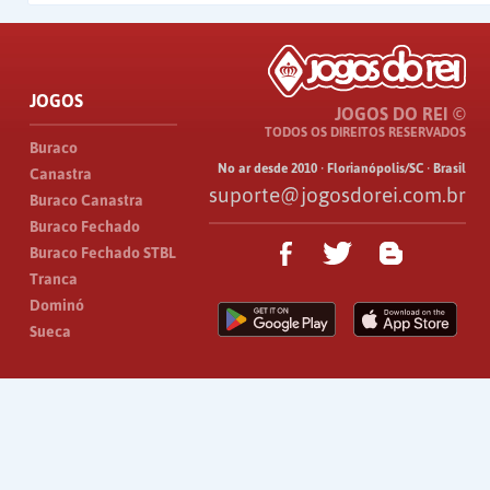
JOGOS
JOGOS DO REI ©
TODOS OS DIREITOS RESERVADOS
Buraco
No ar desde 2010 · Florianópolis/SC · Brasil
Canastra
suporte@jogosdorei.com.br
Buraco Canastra
Buraco Fechado
Buraco Fechado STBL
Tranca
Dominó
Sueca