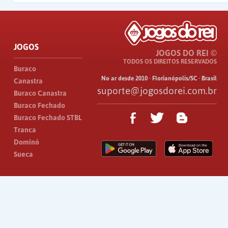
JOGOS
JOGOS DO REI ©
TODOS OS DIREITOS RESERVADOS
Buraco
No ar desde 2010 · Florianópolis/SC · Brasil
Canastra
suporte@jogosdorei.com.br
Buraco Canastra
Buraco Fechado
Buraco Fechado STBL
Tranca
Dominó
Sueca