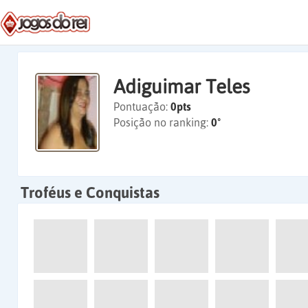
Adiguimar Teles
Pontuação:
0pts
Posição no ranking:
0º
Troféus e Conquistas