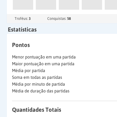
Troféus:
3
Conquistas:
58
Estatísticas
Pontos
Menor pontuação em uma partida
Maior pontuação em uma partida
Média por partida
Soma em todas as partidas
Média por minuto de partida
Média de duração das partidas
Quantidades Totais