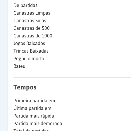
De partidas
Canastras Limpas
Canastras Sujas
Canastras de 500
Canastras de 1000
Jogos Baixados
Trincas Baixadas
Pegou o morto
Bateu
Tempos
Primeira partida em
Última partida em
Partida mais rápida
Partida mais demorada