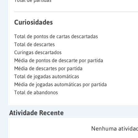
Total de partidas
Curiosidades
Total de pontos de cartas descartadas
Total de descartes
Curingas descartados
Média de pontos de descarte por partida
Média de descartes por partida
Total de jogadas automáticas
Média de jogadas automáticas por partida
Total de abandonos
Atividade Recente
Nenhuma atividad