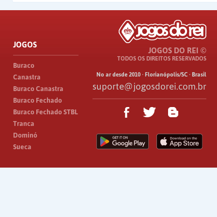
JOGOS
JOGOS DO REI ©
TODOS OS DIREITOS RESERVADOS
Buraco
No ar desde 2010 · Florianópolis/SC · Brasil
Canastra
suporte@jogosdorei.com.br
Buraco Canastra
Buraco Fechado
Buraco Fechado STBL
Tranca
Dominó
Sueca