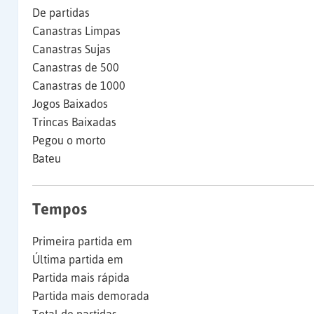
De partidas
Canastras Limpas
Canastras Sujas
Canastras de 500
Canastras de 1000
Jogos Baixados
Trincas Baixadas
Pegou o morto
Bateu
Tempos
Primeira partida em
Última partida em
Partida mais rápida
Partida mais demorada