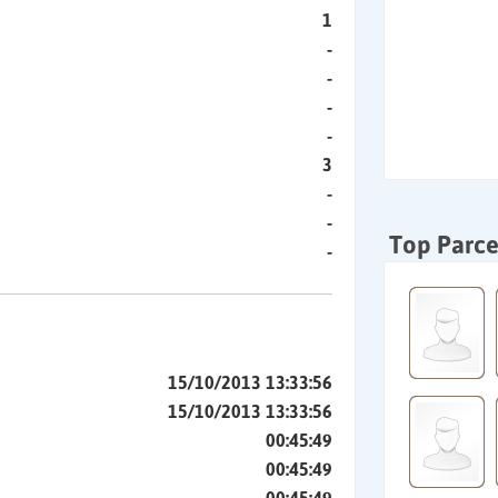
1
-
-
-
-
3
-
-
Top Parce
-
15/10/2013 13:33:56
15/10/2013 13:33:56
00:45:49
00:45:49