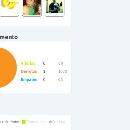
amento
Vitórias
0
0%
Derrotas
1
100%
Empates
0
0%
•
o calculadas.
Desempenho
Ranking