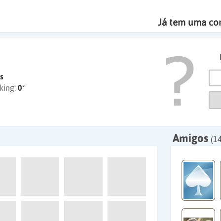
Já tem uma co
s
king:
0º
Amigos
(1