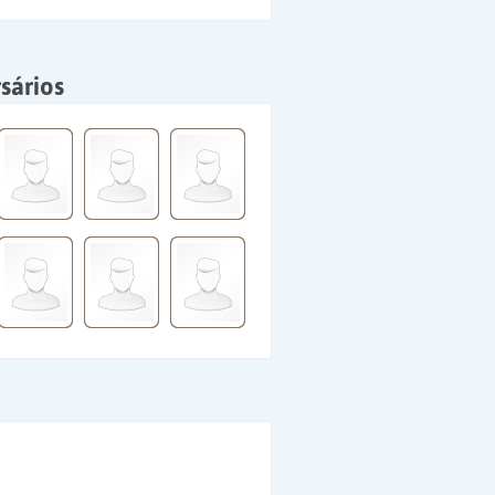
sários