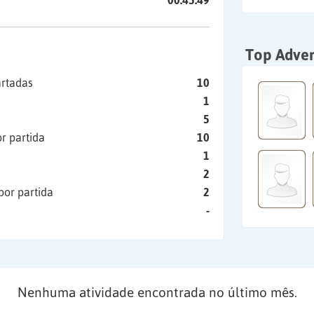
00:45:49
Top Adver
artadas
10
1
5
r partida
10
1
2
por partida
2
-
Nenhuma atividade encontrada no último mês.