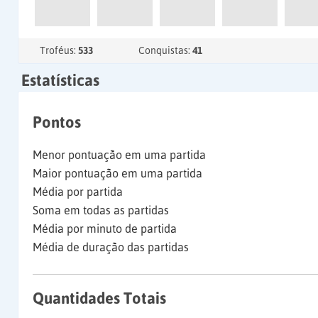
Troféus:
533
Conquistas:
41
Estatísticas
Pontos
Menor pontuação em uma partida
Maior pontuação em uma partida
Média por partida
Soma em todas as partidas
Média por minuto de partida
Média de duração das partidas
Quantidades Totais