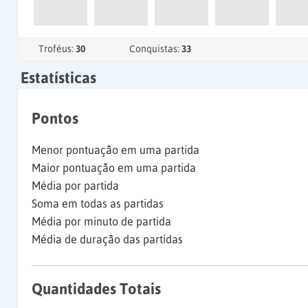
Troféus:
30
Conquistas:
33
Estatísticas
Pontos
Menor pontuação em uma partida
Maior pontuação em uma partida
Média por partida
Soma em todas as partidas
Média por minuto de partida
Média de duração das partidas
Quantidades Totais