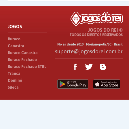
JOGOS
JOGOS DO REI ©
TODOS OS DIREITOS RESERVADOS
Buraco
No ar desde 2010 · Florianópolis/SC · Brasil
Canastra
suporte@jogosdorei.com.br
Buraco Canastra
Buraco Fechado
Buraco Fechado STBL
Tranca
Dominó
Sueca