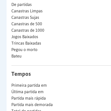
De partidas
Canastras Limpas
Canastras Sujas
Canastras de 500
Canastras de 1000
Jogos Baixados
Trincas Baixadas
Pegou o morto
Bateu
Tempos
Primeira partida em
Última partida em
Partida mais rápida
Partida mais demorada