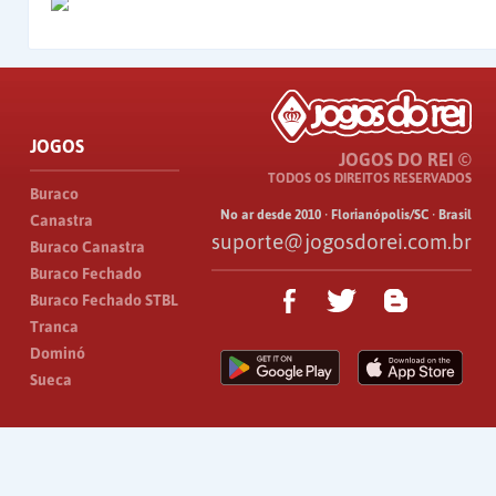
JOGOS
JOGOS DO REI ©
TODOS OS DIREITOS RESERVADOS
Buraco
No ar desde 2010 · Florianópolis/SC · Brasil
Canastra
suporte@jogosdorei.com.br
Buraco Canastra
Buraco Fechado
Buraco Fechado STBL
Tranca
Dominó
Sueca