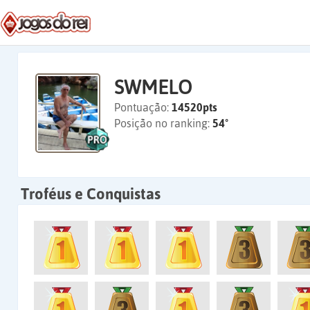
SWMELO
Pontuação:
14520pts
Posição no ranking:
54º
Troféus e Conquistas