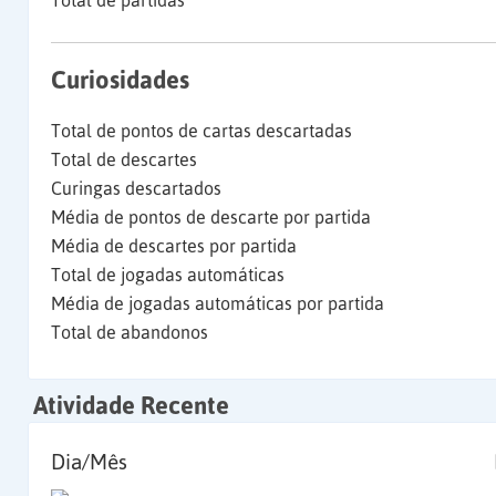
Total de partidas
Curiosidades
Total de pontos de cartas descartadas
Total de descartes
Curingas descartados
Média de pontos de descarte por partida
Média de descartes por partida
Total de jogadas automáticas
Média de jogadas automáticas por partida
Total de abandonos
Atividade Recente
Dia/Mês