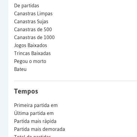
De partidas
Canastras Limpas
Canastras Sujas
Canastras de 500
Canastras de 1000
Jogos Baixados
Trincas Baixadas
Pegou o morto
Bateu
Tempos
Primeira partida em
Última partida em
Partida mais rápida
Partida mais demorada