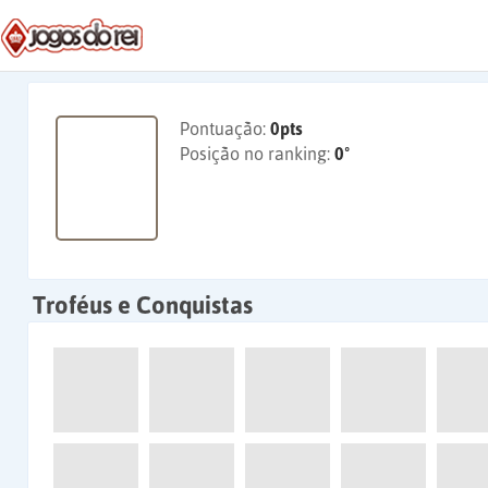
Pontuação:
0pts
Posição no ranking:
0º
Troféus e Conquistas