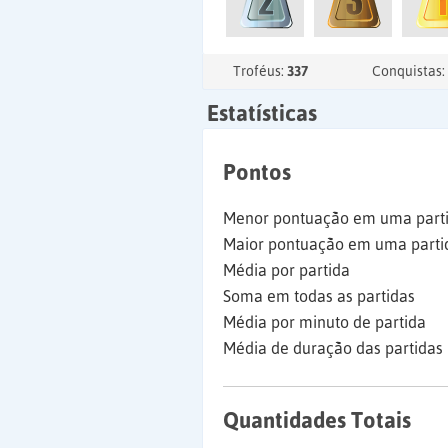
Troféus:
337
Conquistas:
Estatísticas
Pontos
Menor pontuação em uma part
Maior pontuação em uma parti
Média por partida
Soma em todas as partidas
Média por minuto de partida
Média de duração das partidas
Quantidades Totais