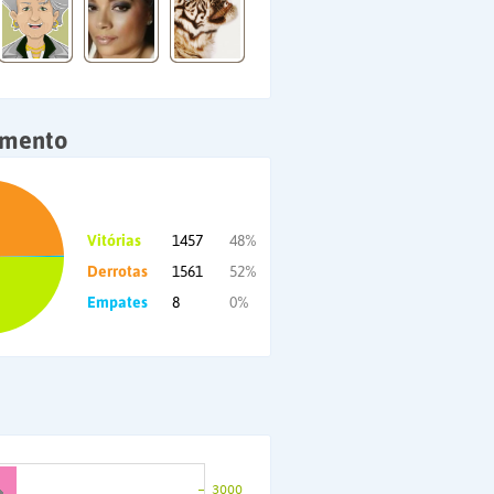
amento
Vitórias
1457
48%
Derrotas
1561
52%
Empates
8
0%