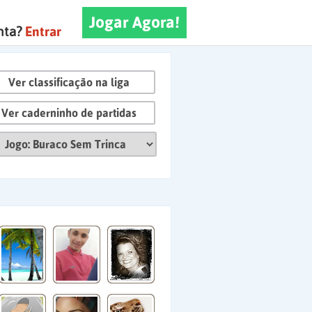
Jogar Agora!
nta?
Entrar
Ver classificação na liga
Ver caderninho de partidas