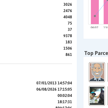
3026
2476
4048
75
37
9378
183
1506
Top Parce
861
07/01/2013 14:57:04
06/08/2026 17:15:05
00:02:04
18:17:31