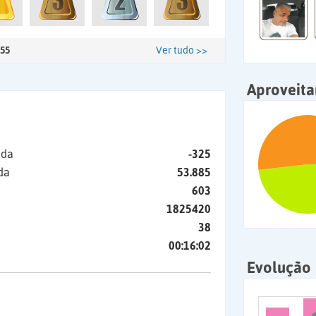
55
Ver tudo >>
Aproveit
ida
-325
da
53.885
603
1825420
38
00:16:02
Evolução