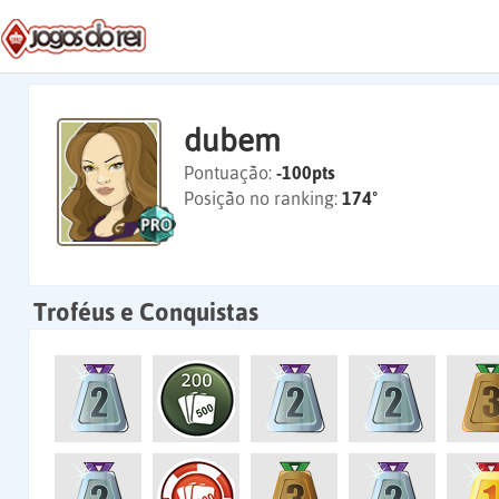
dubem
Pontuação:
-100pts
Posição no ranking:
174º
Troféus e Conquistas