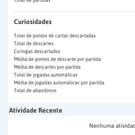
Total de partidas
Curiosidades
Total de pontos de cartas descartadas
Total de descartes
Curingas descartados
Média de pontos de descarte por partida
Média de descartes por partida
Total de jogadas automáticas
Média de jogadas automáticas por partida
Total de abandonos
Atividade Recente
Nenhuma atividad