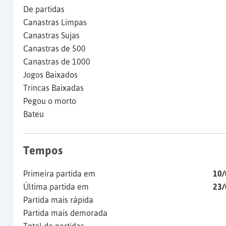
De partidas
Canastras Limpas
Canastras Sujas
Canastras de 500
Canastras de 1000
Jogos Baixados
Trincas Baixadas
Pegou o morto
Bateu
Tempos
Primeira partida em
10/
Última partida em
23/
Partida mais rápida
Partida mais demorada