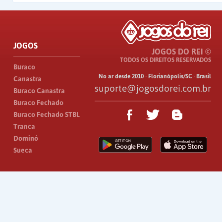
JOGOS
JOGOS DO REI ©
TODOS OS DIREITOS RESERVADOS
Buraco
No ar desde 2010 · Florianópolis/SC · Brasil
Canastra
suporte@jogosdorei.com.br
Buraco Canastra
Buraco Fechado
Buraco Fechado STBL
Tranca
Dominó
Sueca