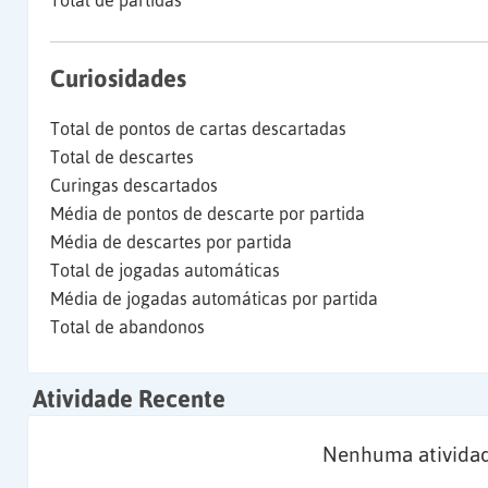
Total de partidas
Curiosidades
Total de pontos de cartas descartadas
Total de descartes
Curingas descartados
Média de pontos de descarte por partida
Média de descartes por partida
Total de jogadas automáticas
Média de jogadas automáticas por partida
Total de abandonos
Atividade Recente
Nenhuma atividad