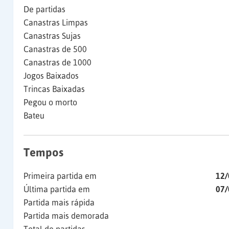
De partidas
Canastras Limpas
Canastras Sujas
Canastras de 500
Canastras de 1000
Jogos Baixados
Trincas Baixadas
Pegou o morto
Bateu
Tempos
Primeira partida em
12/
Última partida em
07/
Partida mais rápida
Partida mais demorada