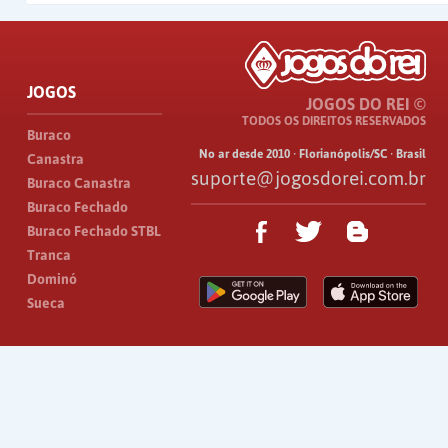
JOGOS
JOGOS DO REI ©
TODOS OS DIREITOS RESERVADOS
Buraco
No ar desde 2010 · Florianópolis/SC · Brasil
Canastra
suporte@jogosdorei.com.br
Buraco Canastra
Buraco Fechado
Buraco Fechado STBL
Tranca
Dominó
Sueca