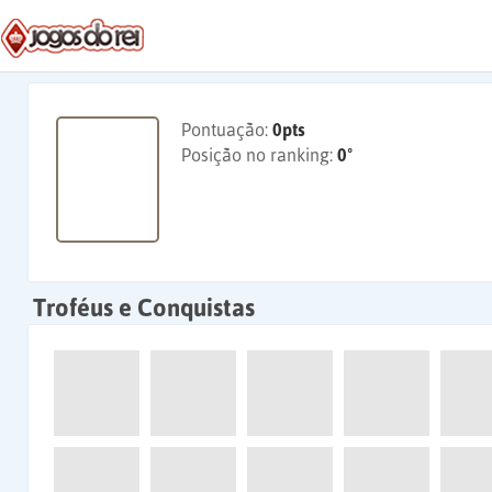
Pontuação:
0pts
Posição no ranking:
0º
Troféus e Conquistas