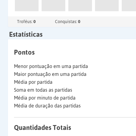
Troféus:
0
Conquistas:
0
Estatísticas
Pontos
Menor pontuação em uma partida
Maior pontuação em uma partida
Média por partida
Soma em todas as partidas
Média por minuto de partida
Média de duração das partidas
Quantidades Totais