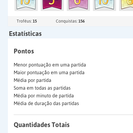
Troféus:
15
Conquistas:
156
Estatísticas
Pontos
Menor pontuação em uma partida
Maior pontuação em uma partida
Média por partida
Soma em todas as partidas
Média por minuto de partida
Média de duração das partidas
Quantidades Totais