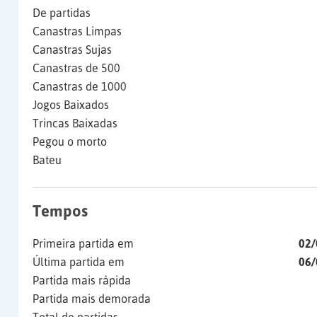
De partidas
Canastras Limpas
Canastras Sujas
Canastras de 500
Canastras de 1000
Jogos Baixados
Trincas Baixadas
Pegou o morto
Bateu
Tempos
Primeira partida em
02/
Última partida em
06/
Partida mais rápida
Partida mais demorada