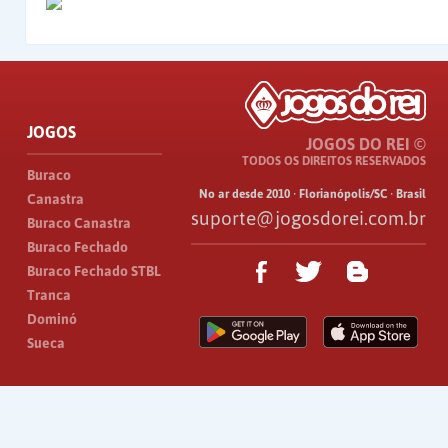
JOGOS
JOGOS DO REI ©
TODOS OS DIREITOS RESERVADOS
Buraco
No ar desde 2010 · Florianópolis/SC · Brasil
Canastra
suporte@jogosdorei.com.br
Buraco Canastra
Buraco Fechado
Buraco Fechado STBL
Tranca
Dominó
Sueca