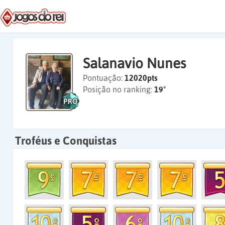
Salanavio Nunes
Pontuação:
12020pts
Posição no ranking:
19º
Troféus e Conquistas