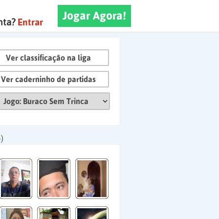
Jogar Agora!
nta?
Entrar
Ver classificação na liga
Ver caderninho de partidas
)