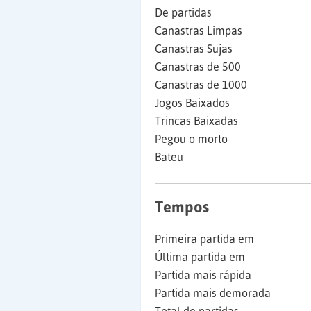
De partidas
Canastras Limpas
Canastras Sujas
Canastras de 500
Canastras de 1000
Jogos Baixados
Trincas Baixadas
Pegou o morto
Bateu
Tempos
Primeira partida em
Última partida em
Partida mais rápida
Partida mais demorada