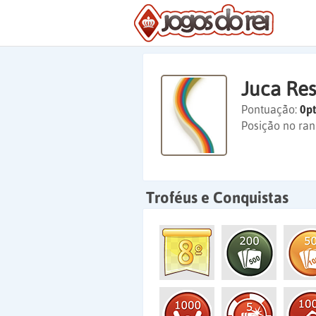
Juca Re
Pontuação:
0pt
Posição no ran
Troféus e Conquistas