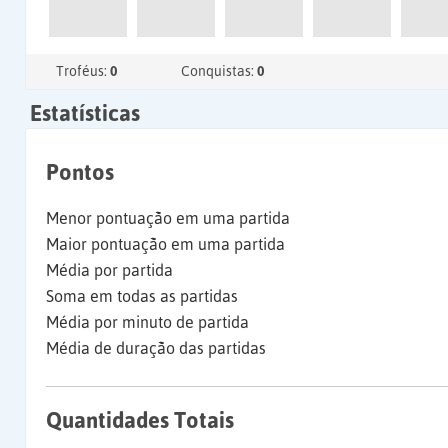
Troféus:
0
Conquistas:
0
Estatísticas
Pontos
Menor pontuação em uma partida
Maior pontuação em uma partida
Média por partida
Soma em todas as partidas
Média por minuto de partida
Média de duração das partidas
Quantidades Totais