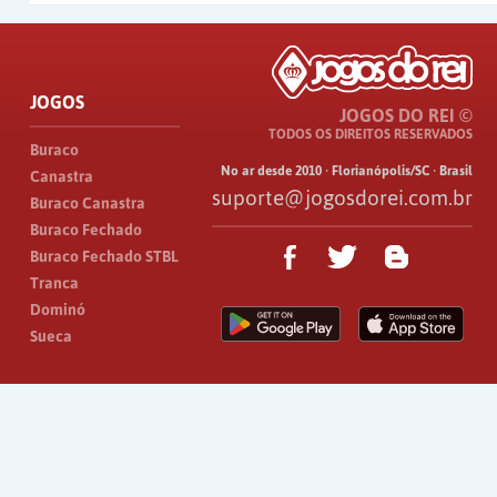
JOGOS
JOGOS DO REI ©
TODOS OS DIREITOS RESERVADOS
Buraco
No ar desde 2010 · Florianópolis/SC · Brasil
Canastra
suporte@jogosdorei.com.br
Buraco Canastra
Buraco Fechado
Buraco Fechado STBL
Tranca
Dominó
Sueca