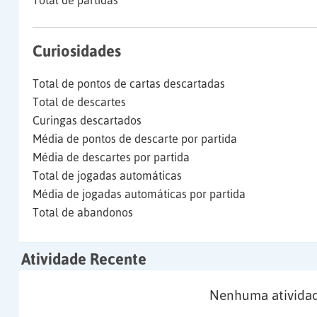
Total de partidas
Curiosidades
Total de pontos de cartas descartadas
Total de descartes
Curingas descartados
Média de pontos de descarte por partida
Média de descartes por partida
Total de jogadas automáticas
Média de jogadas automáticas por partida
Total de abandonos
Atividade Recente
Nenhuma atividad