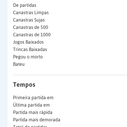
De partidas
Canastras Limpas
Canastras Sujas
Canastras de 500
Canastras de 1000
Jogos Baixados
Trincas Baixadas
Pegou o morto
Bateu
Tempos
Primeira partida em
Última partida em
Partida mais rápida
Partida mais demorada