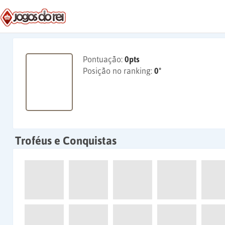
Pontuação:
0pts
Posição no ranking:
0º
Troféus e Conquistas