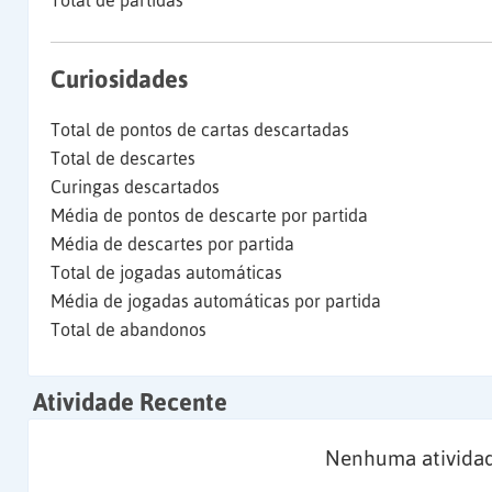
Total de partidas
Curiosidades
Total de pontos de cartas descartadas
Total de descartes
Curingas descartados
Média de pontos de descarte por partida
Média de descartes por partida
Total de jogadas automáticas
Média de jogadas automáticas por partida
Total de abandonos
Atividade Recente
Nenhuma atividad