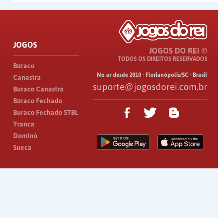
JOGOS
JOGOS DO REI ©
TODOS OS DIREITOS RESERVADOS
Buraco
No ar desde 2010 · Florianópolis/SC · Brasil
Canastra
suporte@jogosdorei.com.br
Buraco Canastra
Buraco Fechado
Buraco Fechado STBL
Tranca
Dominó
Sueca