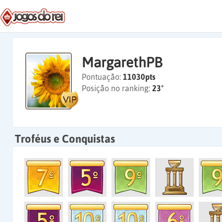
MargarethPB
Pontuação:
11030pts
Posição no ranking:
23º
Troféus e Conquistas