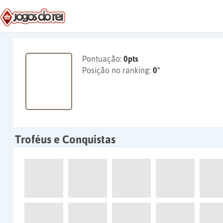
Pontuação:
0pts
Posição no ranking:
0º
Troféus e Conquistas