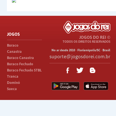
JOGOS
JOGOS DO REI ©
TODOS OS DIREITOS RESERVADOS
Buraco
No ar desde 2010 · Florianópolis/SC · Brasil
Canastra
suporte@jogosdorei.com.br
Buraco Canastra
Buraco Fechado
Buraco Fechado STBL
Tranca
Dominó
Sueca