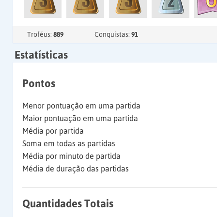
Troféus:
889
Conquistas:
91
Estatísticas
Pontos
Menor pontuação em uma partida
Maior pontuação em uma partida
Média por partida
Soma em todas as partidas
Média por minuto de partida
Média de duração das partidas
Quantidades Totais