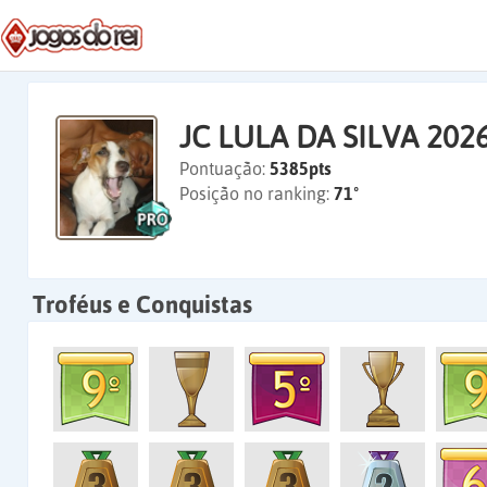
JC LULA DA SILVA 202
Pontuação:
5385pts
Posição no ranking:
71º
Troféus e Conquistas