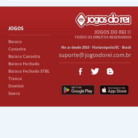
JOGOS
JOGOS DO REI ©
TODOS OS DIREITOS RESERVADOS
Buraco
No ar desde 2010 · Florianópolis/SC · Brasil
Canastra
suporte@jogosdorei.com.br
Buraco Canastra
Buraco Fechado
Buraco Fechado STBL
Tranca
Dominó
Sueca