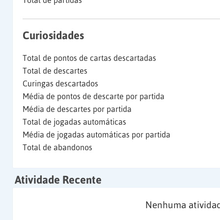
Total de partidas
Curiosidades
Total de pontos de cartas descartadas
Total de descartes
Curingas descartados
Média de pontos de descarte por partida
Média de descartes por partida
Total de jogadas automáticas
Média de jogadas automáticas por partida
Total de abandonos
Atividade Recente
Nenhuma atividad