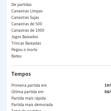
De partidas
Canastras Limpas
Canastras Sujas
Canastras de 500
Canastras de 1000
Jogos Baixados
Trincas Baixadas
Pegou o morto
Bateu
Tempos
Primeira partida em
19/
Última partida em
04/
Partida mais rápida
Partida mais demorada