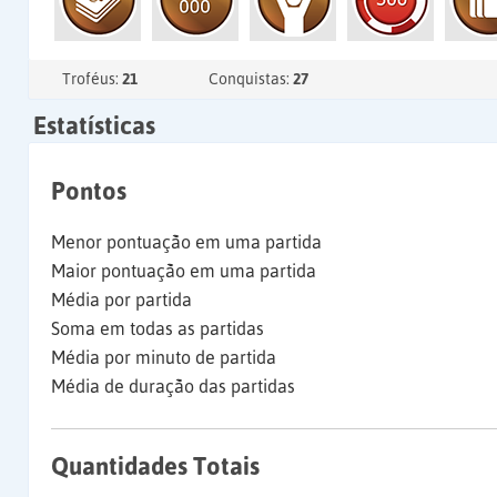
Troféus:
21
Conquistas:
27
Estatísticas
Pontos
Menor pontuação em uma partida
Maior pontuação em uma partida
Média por partida
Soma em todas as partidas
Média por minuto de partida
Média de duração das partidas
Quantidades Totais