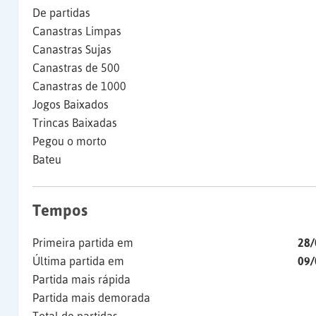
De partidas
Canastras Limpas
Canastras Sujas
Canastras de 500
Canastras de 1000
Jogos Baixados
Trincas Baixadas
Pegou o morto
Bateu
Tempos
Primeira partida em
28/
Última partida em
09/
Partida mais rápida
Partida mais demorada