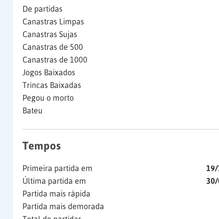
De partidas
Canastras Limpas
Canastras Sujas
Canastras de 500
Canastras de 1000
Jogos Baixados
Trincas Baixadas
Pegou o morto
Bateu
Tempos
Primeira partida em
19/
Última partida em
30/
Partida mais rápida
Partida mais demorada