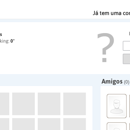
Já tem uma co
s
king:
0º
Amigos
(0)