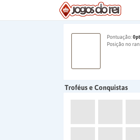
Pontuação:
0pt
Posição no ran
Troféus e Conquistas