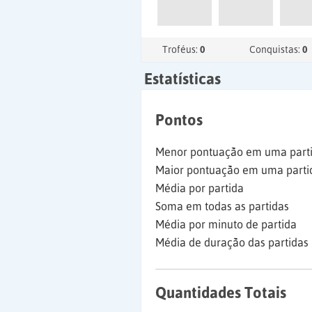
Troféus:
0
Conquistas:
0
Estatísticas
Pontos
Menor pontuação em uma part
Maior pontuação em uma parti
Média por partida
Soma em todas as partidas
Média por minuto de partida
Média de duração das partidas
Quantidades Totais