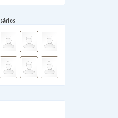
sários