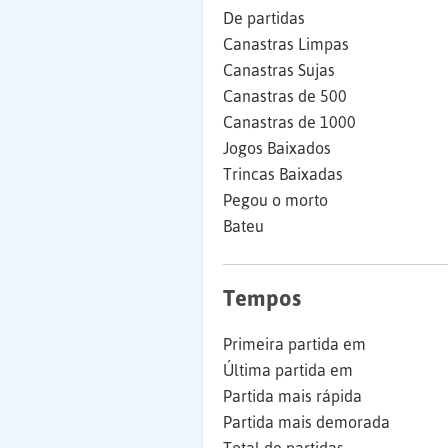
De partidas
Canastras Limpas
Canastras Sujas
Canastras de 500
Canastras de 1000
Jogos Baixados
Trincas Baixadas
Pegou o morto
Bateu
Tempos
Primeira partida em
Última partida em
Partida mais rápida
Partida mais demorada