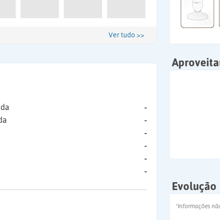
Ver tudo >>
Aproveit
ida
-
da
-
-
-
-
-
Evolução
*Informações nã