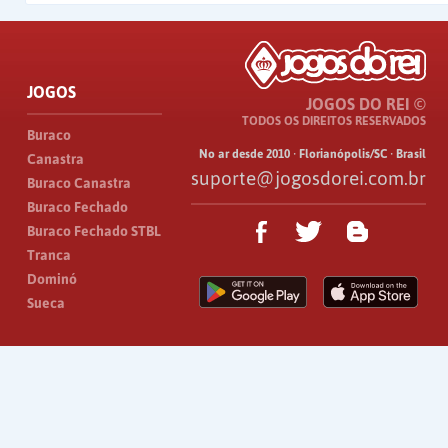
JOGOS
JOGOS DO REI ©
TODOS OS DIREITOS RESERVADOS
Buraco
No ar desde 2010 · Florianópolis/SC · Brasil
Canastra
suporte@jogosdorei.com.br
Buraco Canastra
Buraco Fechado
Buraco Fechado STBL
Tranca
Dominó
Sueca